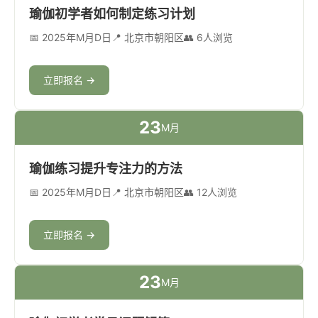
瑜伽初学者如何制定练习计划
📅 2025年M月D日
📍 北京市朝阳区
👥 6人浏览
立即报名 →
23
M月
瑜伽练习提升专注力的方法
📅 2025年M月D日
📍 北京市朝阳区
👥 12人浏览
立即报名 →
23
M月