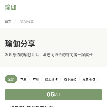
瑜伽
首页
/
瑜伽分享
瑜伽分享
发现身边的瑜伽活动，与志同道合的练习者一起成长
全部
本周
本月
线上活动
线下活动
免费活动
05
M月