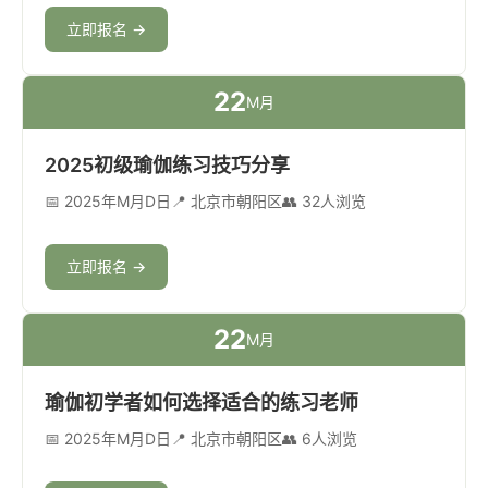
立即报名 →
22
M月
2025初级瑜伽练习技巧分享
📅 2025年M月D日
📍 北京市朝阳区
👥 32人浏览
立即报名 →
22
M月
瑜伽初学者如何选择适合的练习老师
📅 2025年M月D日
📍 北京市朝阳区
👥 6人浏览