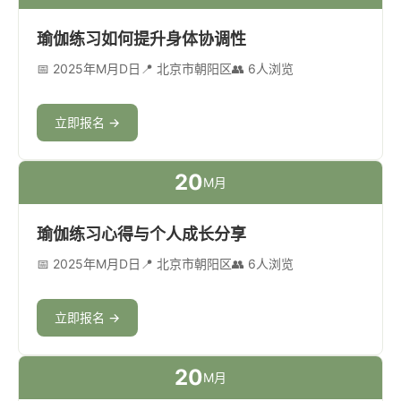
瑜伽练习如何提升身体协调性
📅 2025年M月D日
📍 北京市朝阳区
👥 6人浏览
立即报名 →
20
M月
瑜伽练习心得与个人成长分享
📅 2025年M月D日
📍 北京市朝阳区
👥 6人浏览
立即报名 →
20
M月