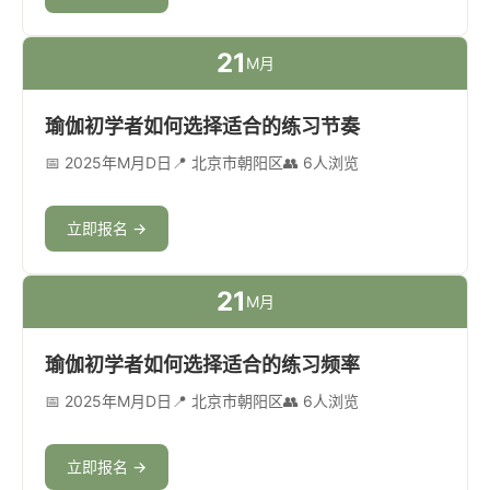
21
M月
瑜伽初学者如何选择适合的练习节奏
📅 2025年M月D日
📍 北京市朝阳区
👥 6人浏览
立即报名 →
21
M月
瑜伽初学者如何选择适合的练习频率
📅 2025年M月D日
📍 北京市朝阳区
👥 6人浏览
立即报名 →