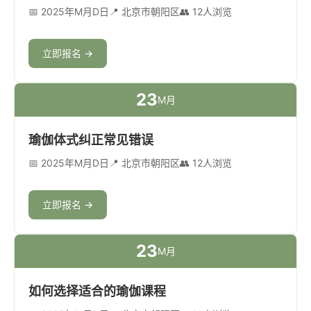
📅 2025年M月D日
📍 北京市朝阳区
👥 12人浏览
立即报名 →
23
M月
瑜伽体式纠正常见错误
📅 2025年M月D日
📍 北京市朝阳区
👥 12人浏览
立即报名 →
23
M月
如何选择适合的瑜伽课程