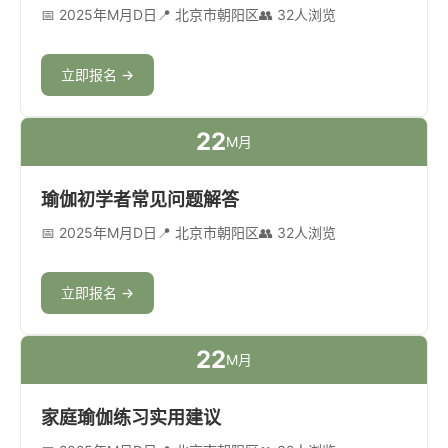
📅 2025年M月D日
📍 北京市朝阳区
👥 32人浏览
立即报名 →
22
M月
瑜伽初学者常见问题解答
📅 2025年M月D日
📍 北京市朝阳区
👥 32人浏览
立即报名 →
22
M月
家庭瑜伽练习实用建议