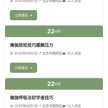
📅 2025年M月D日
📍 北京市朝阳区
👥 32人浏览
立即报名 →
22
M月
瑜伽放松技巧缓解压力
📅 2025年M月D日
📍 北京市朝阳区
👥 32人浏览
立即报名 →
22
M月
瑜伽呼吸法初学者技巧
📅 2025年M月D日
📍 北京市朝阳区
👥 32人浏览