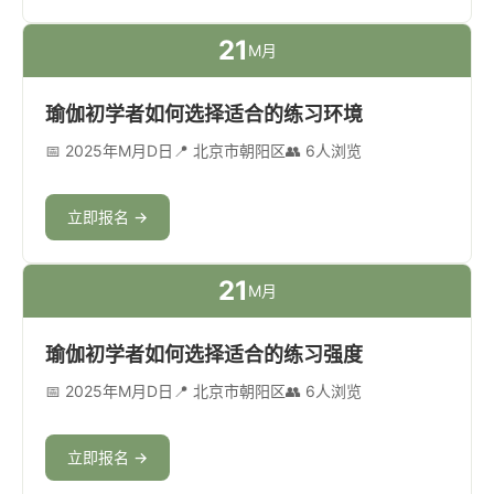
21
M月
瑜伽初学者如何选择适合的练习环境
📅 2025年M月D日
📍 北京市朝阳区
👥 6人浏览
立即报名 →
21
M月
瑜伽初学者如何选择适合的练习强度
📅 2025年M月D日
📍 北京市朝阳区
👥 6人浏览
立即报名 →