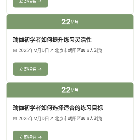
立即报名 →
22
M月
瑜伽初学者如何提升练习灵活性
📅 2025年M月D日
📍 北京市朝阳区
👥 6人浏览
立即报名 →
22
M月
瑜伽初学者如何选择适合的练习目标
📅 2025年M月D日
📍 北京市朝阳区
👥 6人浏览
立即报名 →