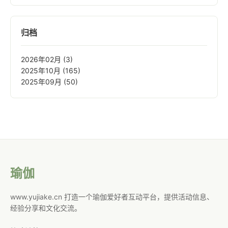
归档
2026年02月 (3)
2025年10月 (165)
2025年09月 (50)
瑜伽
www.yujiake.cn 打造一个瑜伽爱好者互动平台，提供活动信息、
经验分享和文化交流。