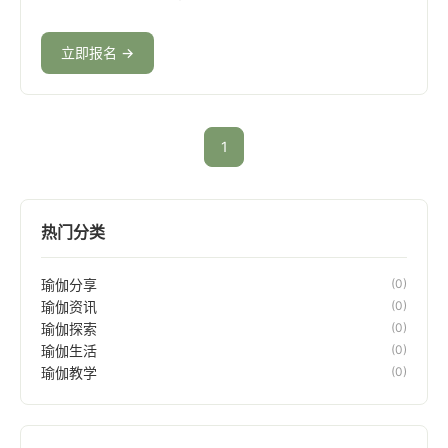
立即报名 →
1
热门分类
瑜伽分享
(0)
瑜伽资讯
(0)
瑜伽探索
(0)
瑜伽生活
(0)
瑜伽教学
(0)