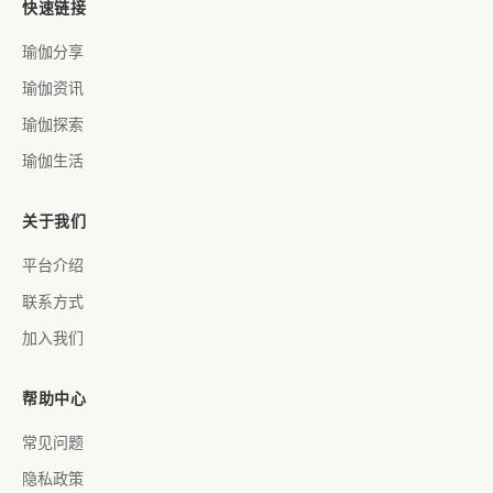
快速链接
瑜伽分享
瑜伽资讯
瑜伽探索
瑜伽生活
关于我们
平台介绍
联系方式
加入我们
帮助中心
常见问题
隐私政策