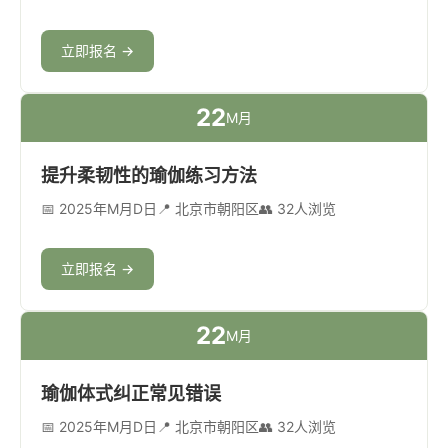
立即报名 →
22
M月
提升柔韧性的瑜伽练习方法
📅 2025年M月D日
📍 北京市朝阳区
👥 32人浏览
立即报名 →
22
M月
瑜伽体式纠正常见错误
📅 2025年M月D日
📍 北京市朝阳区
👥 32人浏览