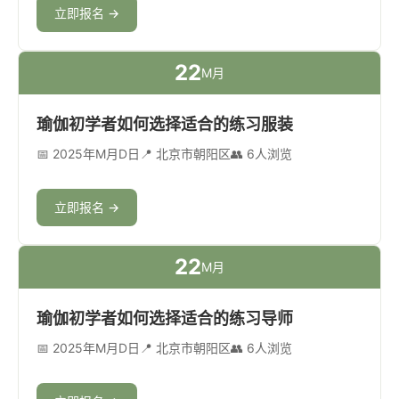
立即报名 →
22
M月
瑜伽初学者如何选择适合的练习服装
📅 2025年M月D日
📍 北京市朝阳区
👥 6人浏览
立即报名 →
22
M月
瑜伽初学者如何选择适合的练习导师
📅 2025年M月D日
📍 北京市朝阳区
👥 6人浏览