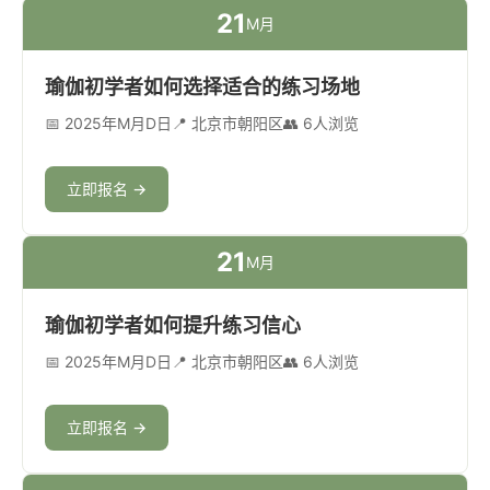
21
M月
瑜伽初学者如何选择适合的练习场地
📅 2025年M月D日
📍 北京市朝阳区
👥 6人浏览
立即报名 →
21
M月
瑜伽初学者如何提升练习信心
📅 2025年M月D日
📍 北京市朝阳区
👥 6人浏览
立即报名 →